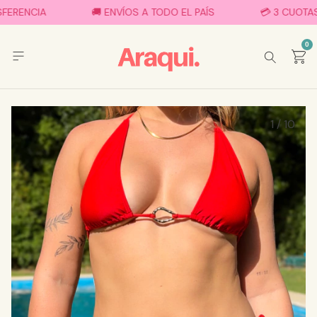
RENCIA
🚚 ENVÍOS A TODO EL PAÍS
💳 3 CUOTAS SI
0
1
/
10