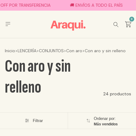
FF POR TRANSFERENCIA
🚚 ENVÍOS A TODO EL PAÍS
0
Inicio
>
LENCERÍA
>
CONJUNTOS
>
Con aro
>
Con aro y sin relleno
Con aro y sin
relleno
24 productos
Ordenar por:
Filtrar
Más vendidos