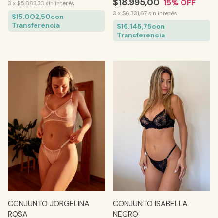
$18.995,00
15
% OFF
3
x
$5.883,33
sin interés
3
x
$6.331,67
sin interés
$15.002,50
con
Transferencia
$16.145,75
con
Transferencia
CONJUNTO JORGELINA
CONJUNTO ISABELLA
ROSA
NEGRO