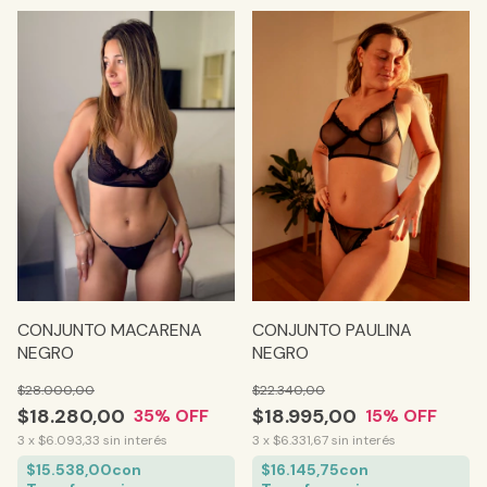
CONJUNTO MACARENA
CONJUNTO PAULINA
NEGRO
NEGRO
$28.000,00
$22.340,00
$18.280,00
$18.995,00
35
% OFF
15
% OFF
3
x
$6.093,33
sin interés
3
x
$6.331,67
sin interés
$15.538,00
con
$16.145,75
con