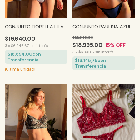
CONJUNTO FIORELLA LILA
CONJUNTO PAULINA AZUL
$19.640,00
$22.340,00
$18.995,00
15
% OFF
3
x
$6.546,67
sin interés
3
x
$6.331,67
sin interés
$16.694,00
con
Transferencia
$16.145,75
con
Transferencia
¡Última unidad!