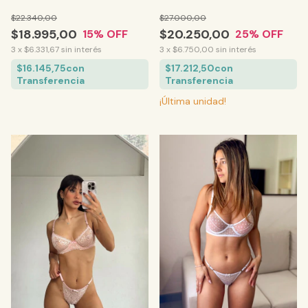
$22.340,00
$27.000,00
$18.995,00
$20.250,00
15
% OFF
25
% OFF
3
x
$6.331,67
sin interés
3
x
$6.750,00
sin interés
$16.145,75
con
$17.212,50
con
Transferencia
Transferencia
¡Última unidad!