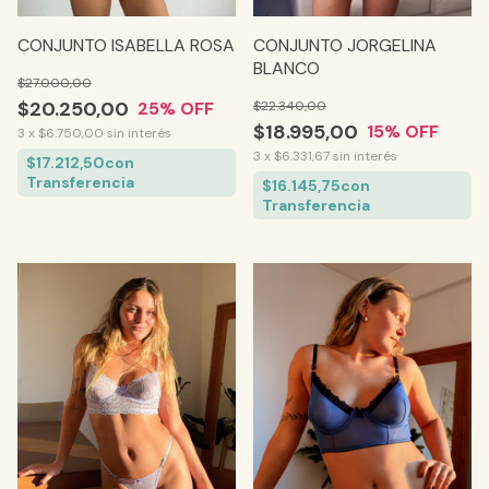
CONJUNTO ISABELLA ROSA
CONJUNTO JORGELINA
BLANCO
$27.000,00
$20.250,00
$22.340,00
25
% OFF
$18.995,00
15
% OFF
3
x
$6.750,00
sin interés
3
x
$6.331,67
sin interés
$17.212,50
con
Transferencia
$16.145,75
con
Transferencia