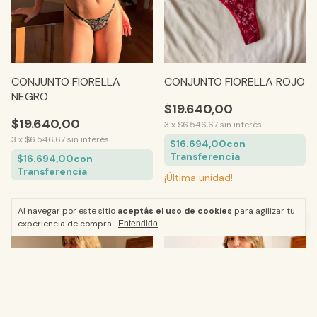
CONJUNTO FIORELLA
CONJUNTO FIORELLA ROJO
NEGRO
$19.640,00
$19.640,00
3
x
$6.546,67
sin interés
3
x
$6.546,67
sin interés
$16.694,00
con
Transferencia
$16.694,00
con
Transferencia
¡Última unidad!
Al navegar por este sitio
aceptás el uso de cookies
para agilizar tu
experiencia de compra.
Entendido