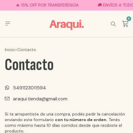
🔥 15% OFF POR TRANSFERENCIA
🚚 ENVÍOS A TODO
0
Inicio
>
Contacto
Contacto
5491123011594
araqui.tienda@gmail.com
Si te arrepentiste de una compra, podés pedir la cancelación
enviando este formulario
con tu número de orden.
Tenés
como máximo hasta 10 días corridos desde que recibiste el
producto.