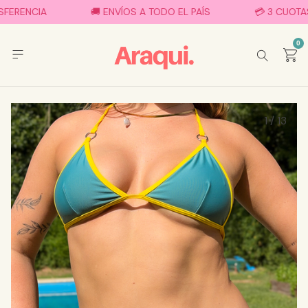
RENCIA
🚚 ENVÍOS A TODO EL PAÍS
💳 3 CUOTAS SI
0
1
/
13