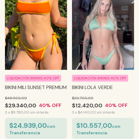
LIQUIDACIÓN BIKINIS 40% OFF
LIQUIDACIÓN BIKINIS 40% OFF
BIKINI LOLA VERDE
BIKINI MILI SUNSET PREMIUM
$20.700,00
$48.900,00
$12.420,00
$29.340,00
40
% OFF
40
% OFF
3
x
$4.140,00
sin interés
3
x
$9.780,00
sin interés
$10.557,00
$24.939,00
con
con
Transferencia
Transferencia