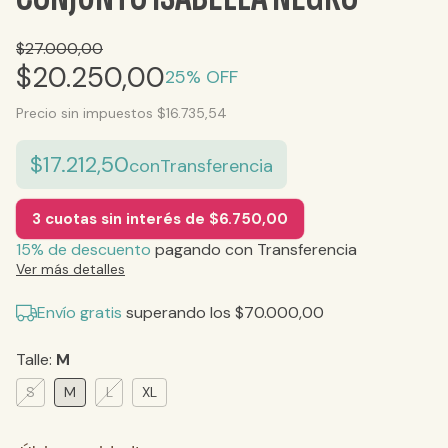
$27.000,00
$20.250,00
25
% OFF
Precio sin impuestos
$16.735,54
$17.212,50
con
Transferencia
3
cuotas sin interés de
$6.750,00
15% de descuento
pagando con Transferencia
Ver más detalles
Envío gratis
superando los
$70.000,00
Talle:
M
S
M
L
XL