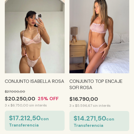
CONJUNTO TOP ENCAJE
CONJUNTO ISABELLA ROSA
SOFI ROSA
$27.000,00
$20.250,00
$16.790,00
25
% OFF
3
x
$6.750,00
sin interés
3
x
$5.596,67
sin interés
$17.212,50
$14.271,50
con
con
Transferencia
Transferencia