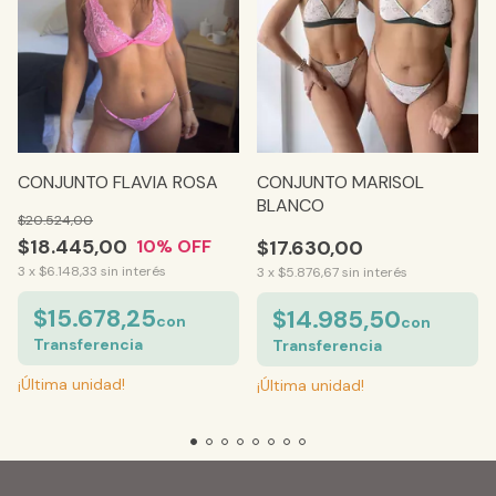
CONJUNTO MARISOL
CONJUNTO FLAVIA ROSA
BLANCO
$20.524,00
$18.445,00
$17.630,00
10
% OFF
3
x
$6.148,33
sin interés
3
x
$5.876,67
sin interés
$15.678,25
$14.985,50
con
con
Transferencia
Transferencia
¡Última unidad!
¡Última unidad!