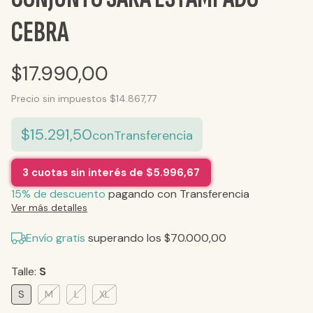
CEBRA
$17.990,00
Precio sin impuestos
$14.867,77
$15.291,50
con
Transferencia
3
cuotas sin interés de
$5.996,67
15% de descuento
pagando con Transferencia
Ver más detalles
Envío gratis
superando los
$70.000,00
Talle:
S
S
M
L
XL