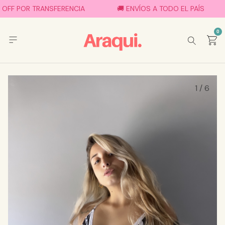
 OFF POR TRANSFERENCIA
🚚 ENVÍOS A TODO EL PAÍS
0
1
/
6