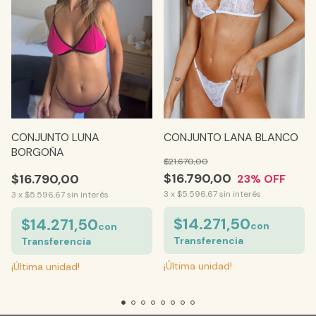
CONJUNTO LUNA
CONJUNTO LANA BLANCO
BORGOÑA
$21.670,00
$16.790,00
$16.790,00
23
% OFF
3
x
$5.596,67
sin interés
3
x
$5.596,67
sin interés
$14.271,50
$14.271,50
con
con
Transferencia
Transferencia
¡Última unidad!
¡Última unidad!