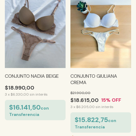
CONJUNTO NADIA BEIGE
CONJUNTO GIULIANA
CREMA
$18.990,00
$21.900,00
3
x
$6.330,00
sin interés
$18.615,00
15
% OFF
$16.141,50
3
x
$6.205,00
sin interés
con
Transferencia
$15.822,75
con
Transferencia