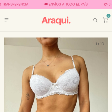
ANSFERENCIA
🚚 ENVÍOS A TODO EL PAÍS
💳 3 CUOT
0
1
/
10