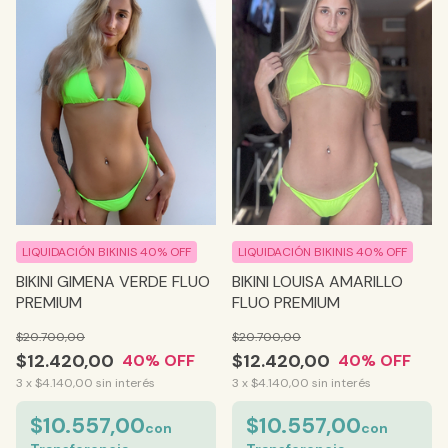
LIQUIDACIÓN BIKINIS 40% OFF
LIQUIDACIÓN BIKINIS 40% OFF
BIKINI LOUISA AMARILLO
BIKINI GIMENA VERDE FLUO
FLUO PREMIUM
PREMIUM
$20.700,00
$20.700,00
$12.420,00
$12.420,00
40
% OFF
40
% OFF
3
x
$4.140,00
sin interés
3
x
$4.140,00
sin interés
$10.557,00
$10.557,00
con
con