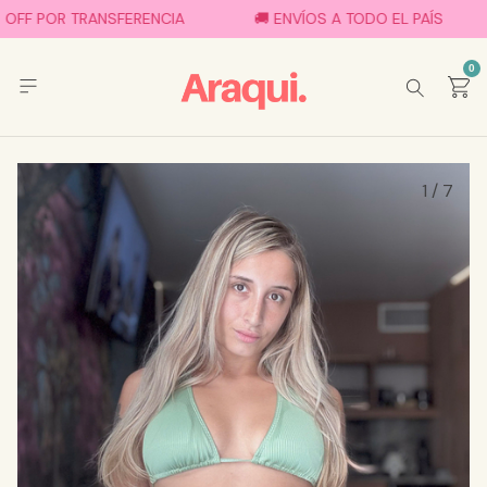
OFF POR TRANSFERENCIA
🚚 ENVÍOS A TODO EL PAÍS
0
1
/
7